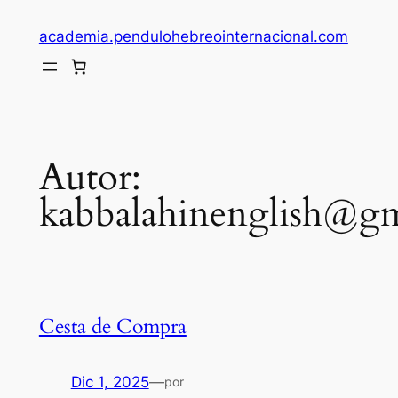
Saltar
academia.pendulohebreointernacional.com
al
contenido
Autor:
kabbalahinenglish@g
Cesta de Compra
Dic 1, 2025
—
por