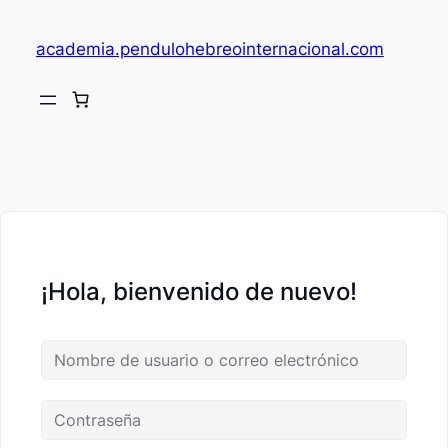
academia.pendulohebreointernacional.com
V
c
¡Hola, bienvenido de nuevo!
fi
c