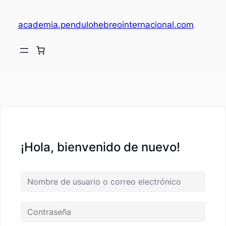
academia.pendulohebreointernacional.com
V
c
¡Hola, bienvenido de nuevo!
fi
c