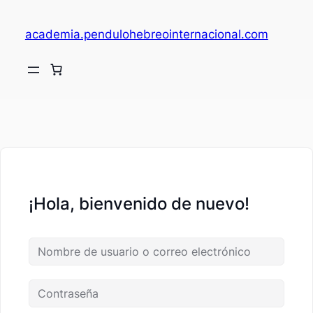
academia.pendulohebreointernacional.com
V
c
¡Hola, bienvenido de nuevo!
fi
c