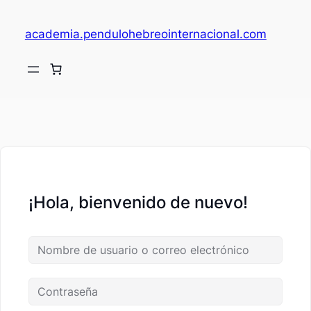
academia.pendulohebreointernacional.com
V
c
¡Hola, bienvenido de nuevo!
fi
c