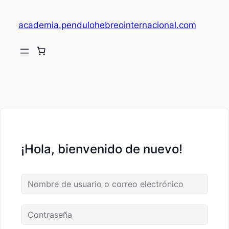
academia.pendulohebreointernacional.com
V
c
¡Hola, bienvenido de nuevo!
fi
c