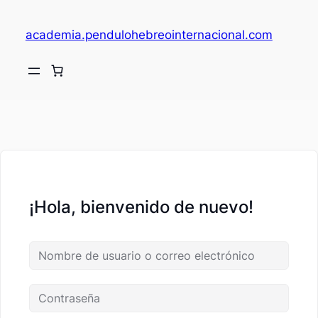
academia.pendulohebreointernacional.com
V
c
¡Hola, bienvenido de nuevo!
fi
c