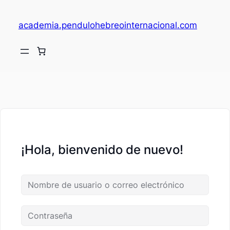
academia.pendulohebreointernacional.com
V
c
¡Hola, bienvenido de nuevo!
fi
c