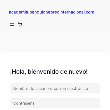
academia.pendulohebreointernacional.com
V
c
¡Hola, bienvenido de nuevo!
fi
c