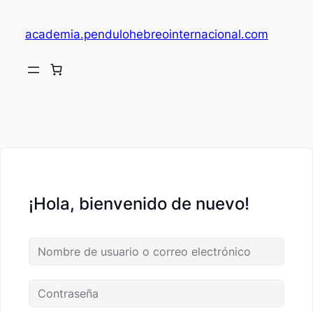
academia.pendulohebreointernacional.com
V
c
¡Hola, bienvenido de nuevo!
fi
c