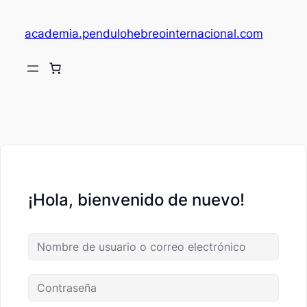
academia.pendulohebreointernacional.com
V
c
¡Hola, bienvenido de nuevo!
fi
c