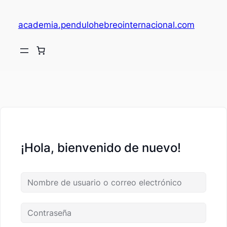
academia.pendulohebreointernacional.com
V
c
¡Hola, bienvenido de nuevo!
fi
c