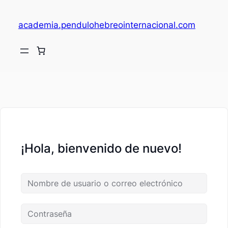
academia.pendulohebreointernacional.com
V
c
¡Hola, bienvenido de nuevo!
fi
c