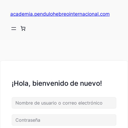
academia.pendulohebreointernacional.com
V
c
¡Hola, bienvenido de nuevo!
fi
c