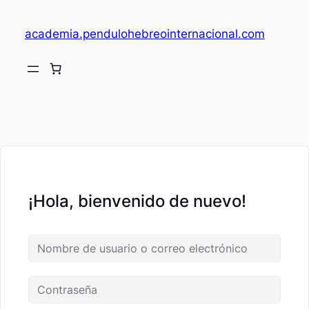
academia.pendulohebreointernacional.com
V
c
¡Hola, bienvenido de nuevo!
fi
c