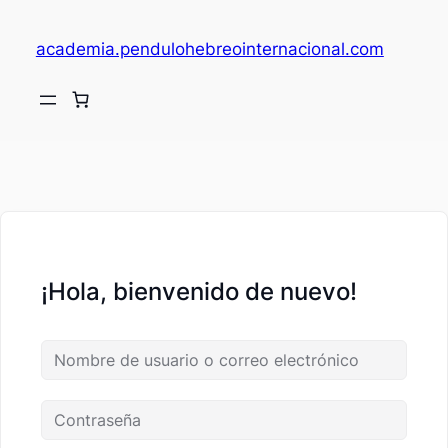
academia.pendulohebreointernacional.com
V
c
¡Hola, bienvenido de nuevo!
fi
c